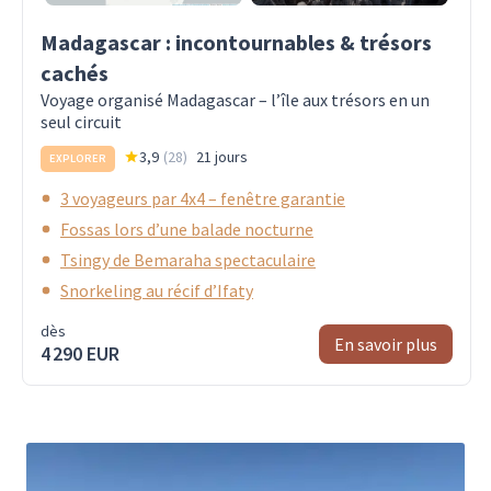
Madagascar : incontournables & trésors
cachés
Voyage organisé Madagascar – l’île aux trésors en un
seul circuit
3,9
(
28
)
21 jours
EXPLORER
3 voyageurs par 4x4 – fenêtre garantie
Fossas lors d’une balade nocturne
Tsingy de Bemaraha spectaculaire
Snorkeling au récif d’Ifaty
dès
En savoir plus
4 290 EUR