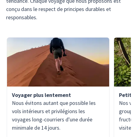
tendance. Chaque voyage que nous proposons est
conçu dans le respect de principes durables et
responsables.
Voyager plus lentement
Petits 
Nous évitons autant que possible les
Nos voy
vols intérieurs et privilégions les
groupes
voyages long-courriers d'une durée
fructueu
minimale de 14 jours.
visiteur