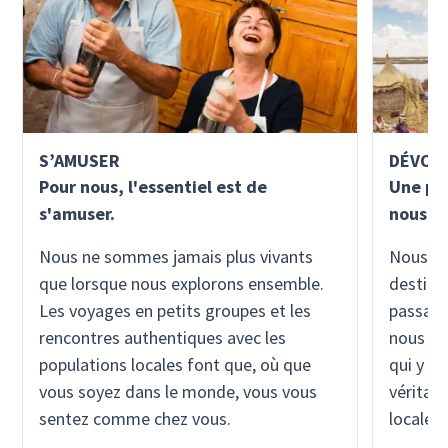
S’AMUSER
DÉVOU
Pour nous, l'essentiel est de
Une pas
s'amuser.
nous al
Nous ne sommes jamais plus vivants
Nous no
que lorsque nous explorons ensemble.
destina
Les voyages en petits groupes et les
passant
rencontres authentiques avec les
nous vi
populations locales font que, où que
qui y v
vous soyez dans le monde, vous vous
véritab
sentez comme chez vous.
locales.