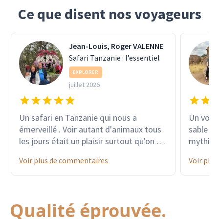
Ce que disent nos voyageurs
Jean-Louis, Roger VALENNE
Safari Tanzanie : l’essentiel
EXPLORER
juillet 2026
Un safari en Tanzanie qui nous a
Un voyage ex
émerveillé . Voir autant d'animaux tous
sable ro
les jours était un plaisir surtout qu'on a
mythique
réussi avec l'aide de notre guide a voir"
des colo
Voir plus de commentaires
Voir plu
le big five " les lodges choisis au milieu
dauphins
des parcs étaient de première qualité .
sublime
La suite à Zanzibar était repos et
les grav
farniente avec de très belles plages de
et bien 
Qualité éprouvée.
sable fin et blanc et une eau turquoise
Chobe av