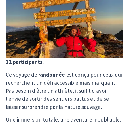
Voyager à pied, au rythme de la nature.
Découvrez une expérience unique où chaque pas
vous rapproche de paysages grandioses et
d’émotions intenses. Accompagnés de
guides
locaux
passionnés, vous vivrez une aventure
authentique dans un petit groupe de maximum
12 participants
.
Ce voyage de
randonnée
est conçu pour ceux qui
recherchent un défi accessible mais marquant.
Pas besoin d’être un athlète, il suffit d’avoir
l’envie de sortir des sentiers battus et de se
laisser surprendre par la nature sauvage.
Une immersion totale, une aventure inoubliable.