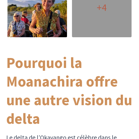
+4
Pourquoi la
Moanachira offre
une autre vision du
delta
Le delta de l’Okavango est célèbre dans le