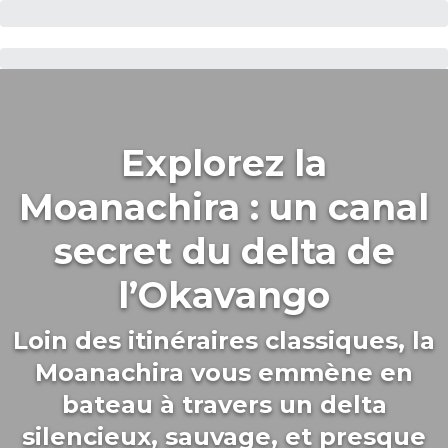
Explorez la
Moanachira : un canal
secret du delta de
l’Okavango
Loin des itinéraires classiques, la
Moanachira vous emmène en
bateau à travers un delta
silencieux, sauvage, et presque