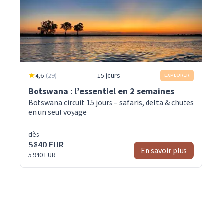
4,6
(
29
)
15 jours
EXPLORER
Botswana : l’essentiel en 2 semaines
Botswana circuit 15 jours – safaris, delta & chutes
en un seul voyage
dès
5 840 EUR
En savoir plus
5 940 EUR