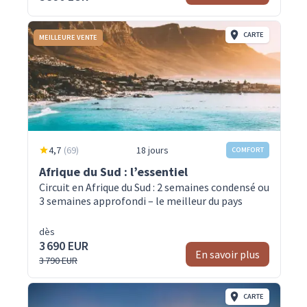
CARTE
MEILLEURE VENTE
4,7
(
69
)
18 jours
COMFORT
Afrique du Sud : l’essentiel
Circuit en Afrique du Sud : 2 semaines condensé ou
3 semaines approfondi – le meilleur du pays
dès
3 690 EUR
En savoir plus
3 790 EUR
CARTE