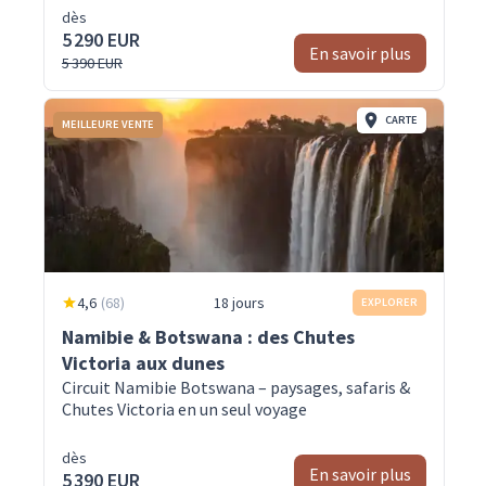
dès
5 290 EUR
En savoir plus
5 390 EUR
CARTE
MEILLEURE VENTE
4,6
(
68
)
18 jours
EXPLORER
Namibie & Botswana : des Chutes
Victoria aux dunes
Circuit Namibie Botswana – paysages, safaris &
Chutes Victoria en un seul voyage
dès
En savoir plus
5 390 EUR