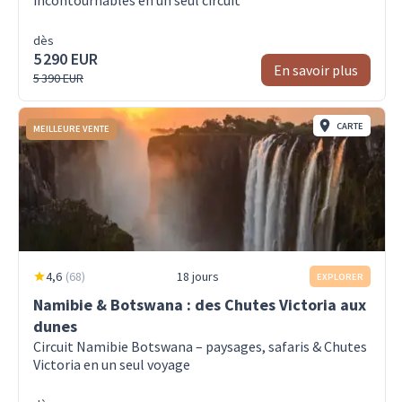
incontournables en un seul circuit
dès
5 290 EUR
En savoir plus
5 390 EUR
CARTE
MEILLEURE VENTE
4,6
(
68
)
18 jours
EXPLORER
Namibie & Botswana : des Chutes Victoria aux
dunes
Circuit Namibie Botswana – paysages, safaris & Chutes
Victoria en un seul voyage