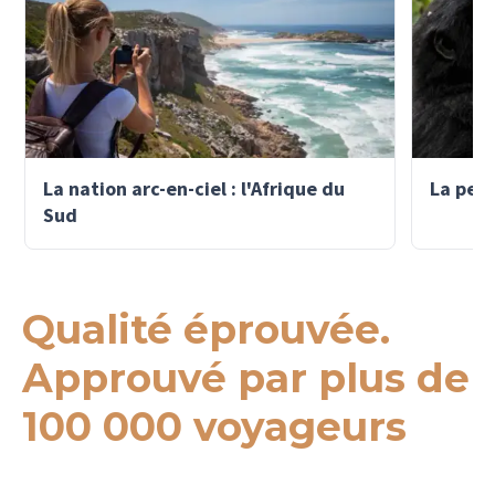
La nation arc-en-ciel : l'Afrique du
La perl
Sud
Qualité éprouvée.
Approuvé par plus de
100 000 voyageurs