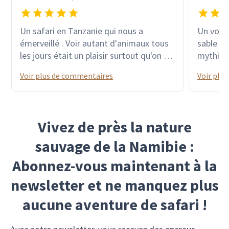
Un safari en Tanzanie qui nous a
Un voyage ex
émerveillé . Voir autant d'animaux tous
sable ro
les jours était un plaisir surtout qu'on a
mythique
réussi avec l'aide de notre guide a voir"
des colo
Voir plus de commentaires
Voir plu
le big five " les lodges choisis au milieu
dauphins
des parcs étaient de première qualité .
sublime
La suite à Zanzibar était repos et
les grav
farniente avec de très belles plages de
et bien 
Vivez de près la nature
sable fin et blanc et une eau turquoise
Chobe av
avec des reflets de toutes les couleurs à
tous éta
sauvage de la Namibie :
faire pleurer un peintre devant sa toile
dizaines
Abonnez-vous maintenant à la
hippopo
!!! et d
newsletter et ne manquez plus
milliers,
aucune aventure de safari !
beauté l
malgré l
admirer 