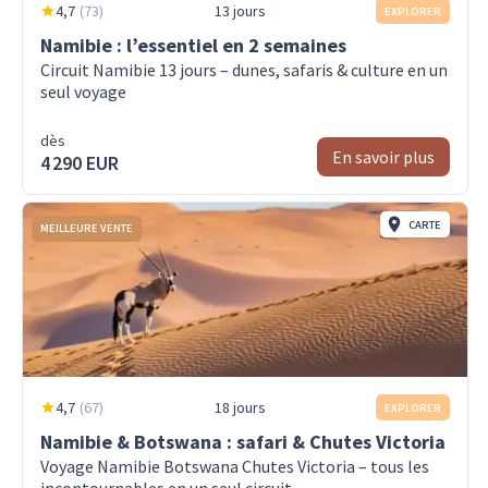
4,7
(
73
)
13 jours
EXPLORER
Namibie : l’essentiel en 2 semaines
Circuit Namibie 13 jours – dunes, safaris & culture en un
seul voyage
dès
En savoir plus
4 290 EUR
CARTE
MEILLEURE VENTE
4,7
(
67
)
18 jours
EXPLORER
Namibie & Botswana : safari & Chutes Victoria
Voyage Namibie Botswana Chutes Victoria – tous les