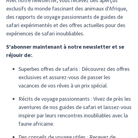
Avec notre newsletter, vous recevez des aperçus
n'aurait
exclusifs du monde fascinant des animaux d'Afrique,
excellen
des rapports de voyage passionnants de guides de
et compé
safari expérimentés et des offres actuelles pour des
manière
expériences de safari inoubliables.
et a par
connaissance
S'abonner maintenant à notre newsletter et se
enthousi
réjouir de:
.
C'était 
et je n'
Superbes offres de safaris : Découvrez des offres
exclusives et assurez-vous de passer les
vacances de vos rêves à un prix spécial.
Récits de voyage passionnants : Vivez de près les
aventures de nos guides de safari et laissez-vous
inspirer par leurs rencontres inoubliables avec la
faune africaine.
Des conseils de voyage utiles : Recevez de