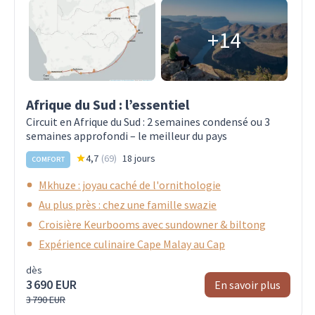
+14
Afrique du Sud : l’essentiel
Circuit en Afrique du Sud : 2 semaines condensé ou 3
semaines approfondi – le meilleur du pays
4,7
(
69
)
18 jours
COMFORT
Mkhuze : joyau caché de l'ornithologie
Au plus près : chez une famille swazie
Croisière Keurbooms avec sundowner & biltong
Expérience culinaire Cape Malay au Cap
dès
3 690 EUR
En savoir plus
3 790 EUR