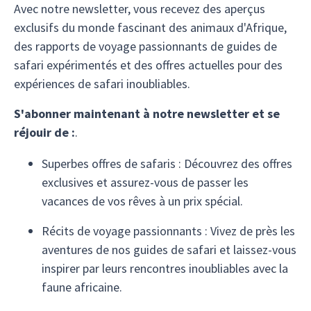
admirer 
Avec notre newsletter, vous recevez des aperçus
n'aurait
exclusifs du monde fascinant des animaux d'Afrique,
excellen
des rapports de voyage passionnants de guides de
et compé
safari expérimentés et des offres actuelles pour des
manière
expériences de safari inoubliables.
et a par
connaissance
S'abonner maintenant à notre newsletter et se
enthousi
réjouir de :
.
C'était 
et je n'
Superbes offres de safaris : Découvrez des offres
exclusives et assurez-vous de passer les
vacances de vos rêves à un prix spécial.
Récits de voyage passionnants : Vivez de près les
aventures de nos guides de safari et laissez-vous
inspirer par leurs rencontres inoubliables avec la
faune africaine.