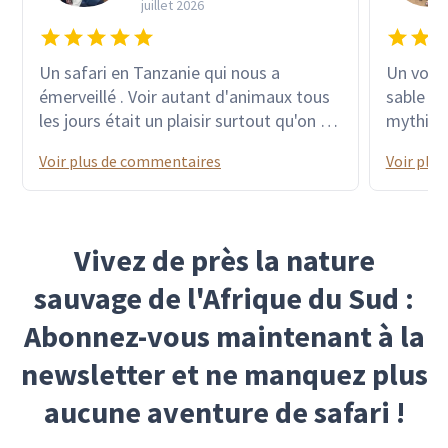
juillet 2026
Un safari en Tanzanie qui nous a
Un voyage ex
émerveillé . Voir autant d'animaux tous
sable ro
les jours était un plaisir surtout qu'on a
mythique
réussi avec l'aide de notre guide a voir"
des colo
Voir plus de commentaires
Voir plu
le big five " les lodges choisis au milieu
dauphins
des parcs étaient de première qualité .
sublime
La suite à Zanzibar était repos et
les grav
farniente avec de très belles plages de
et bien 
Vivez de près la nature
sable fin et blanc et une eau turquoise
Chobe av
avec des reflets de toutes les couleurs à
tous éta
sauvage de l'Afrique du Sud :
faire pleurer un peintre devant sa toile
dizaines
Abonnez-vous maintenant à la
hippopo
!!! et d
newsletter et ne manquez plus
milliers,
aucune aventure de safari !
beauté l
malgré l