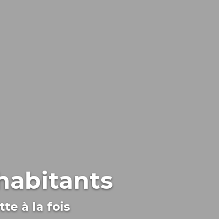
 habitants
te à la fois