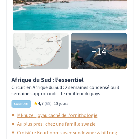
+14
Afrique du Sud : l’essentiel
Circuit en Afrique du Sud : 2 semaines condensé ou 3
semaines approfondi – le meilleur du pays
4,7
(
69
)
18 jours
COMFORT
Mkhuze : joyau caché de l'ornithologie
Au plus près : chez une famille swazie
Croisière Keurbooms avec sundowner & biltong