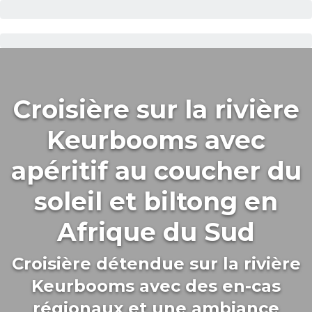
Croisière sur la rivière
Keurbooms avec
apéritif au coucher du
soleil et biltong en
Afrique du Sud
Croisière détendue sur la rivière
Keurbooms avec des en-cas
régionaux et une ambiance