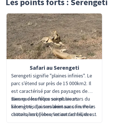
Les points forts : Serengeti
Safari au Serengeti
Serengeti signifie "plaines infinies". Le
parc s'étend sur près de 15 000km2. Il
est caractérisé par des paysages de
savane désertique sur plusieurs
Bien que les félins soient les stars du
kilomètres qui semblent sans fin. Pour
Serengeti, d'autres animaux comme les
cette raison, l'observation des félins est
chacals, les hyènes, les autruches, des
particulièrement adaptée. De nombreux
centaines de gazelles de différents