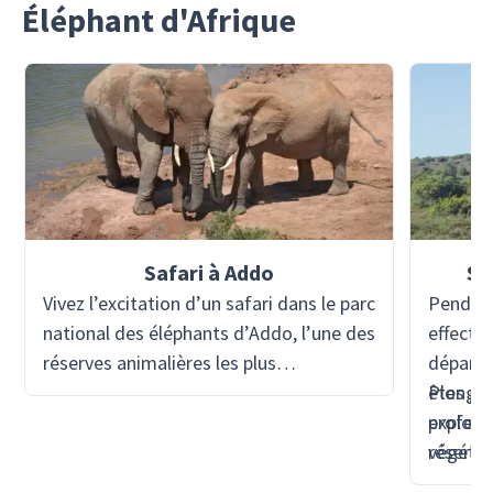
Éléphant d'Afrique
Safari à Addo
Sa
Vivez l’excitation d’un safari dans le parc
Pendant
national des éléphants d’Addo, l’une des
effectue
réserves animalières les plus
départ 
remarquables d’Afrique du Sud. Abritant
êtes gu
Plongez
une incroyable diversité d’animaux, le
professi
explore
parc offre l’opportunité d’observer la
réserve
végétat
faune dans son habitat naturel, des
toit ou
spectacu