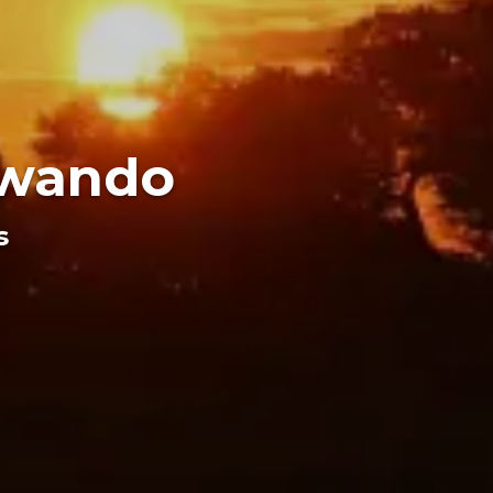
 Kwando
s