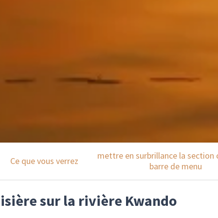
mettre en surbrillance la section 
Ce que vous verrez
barre de menu
isière sur la rivière Kwando