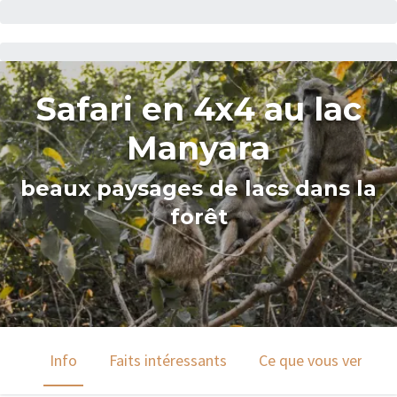
Safari en 4x4 au lac
Manyara
beaux paysages de lacs dans la
forêt
Info
Faits intéressants
Ce que vous verrez