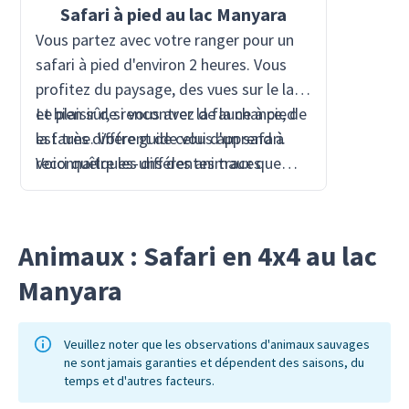
Safari à pied au lac Manyara
Vous partez avec votre ranger pour un
safari à pied d'environ 2 heures. Vous
profitez du paysage, des vues sur le lac
et bien sûr, si vous avez de la chance, de
Le plaisir de rencontrer la faune à pied
la faune. Votre guide vous apprend à
est très différent de celui d'un safari.
reconnaître les différentes traces
Voici quelques-uns des animaux que
d'animaux ainsi que la flore
vous pourrez observer lors de ce safari à
caractéristique de la brousse.
pied : girafes, éléphants, tortues,
zèbres, buffles, antilopes,
Animaux : Safari en 4x4 au lac
hippopotames, etc. Votre ranger veillera
Manyara
à votre sécurité et votre guide
francophone vous accompagnera pour
la traduction. Profitez-en !
Veuillez noter que les observations d'animaux sauvages
ne sont jamais garanties et dépendent des saisons, du
temps et d'autres facteurs.