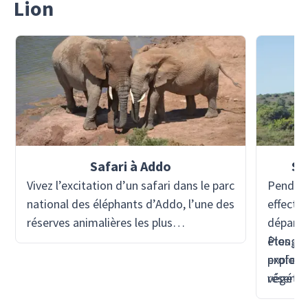
Lion
Safari à Addo
Sa
Vivez l’excitation d’un safari dans le parc
Pendant
national des éléphants d’Addo, l’une des
effectue
réserves animalières les plus
départ 
remarquables d’Afrique du Sud. Abritant
êtes gu
Plongez
une incroyable diversité d’animaux, le
professi
explore
parc offre l’opportunité d’observer la
réserve
végétat
faune dans son habitat naturel, des
toit ou
spectacu