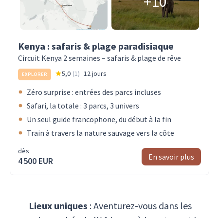
+10
Kenya : safaris & plage paradisiaque
Circuit Kenya 2 semaines – safaris & plage de rêve
5,0
(
1
)
12 jours
EXPLORER
Zéro surprise : entrées des parcs incluses
Safari, la totale : 3 parcs, 3 univers
Un seul guide francophone, du début à la fin
Train à travers la nature sauvage vers la côte
dès
En savoir plus
4 500 EUR
Lieux uniques
: Aventurez-vous dans les