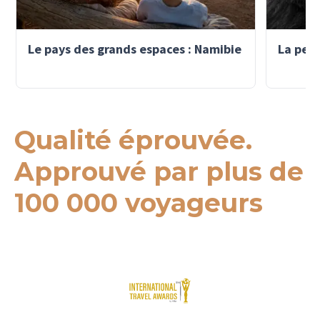
manière
et a par
connaissance
Le pays des grands espaces : Namibie
La perl
enthousi
C'était 
et je n'
Qualité éprouvée.
Approuvé par plus de
100 000 voyageurs