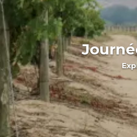
Journé
Exp