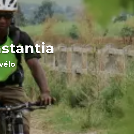
stantia
vélo