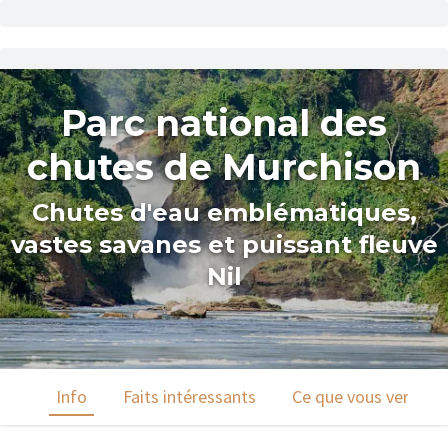
Parc national des
chutes de Murchison
Chutes d'eau emblématiques,
vastes savanes et puissant fleuve
Nil
Info
Faits intéressants
Ce que vous verrez