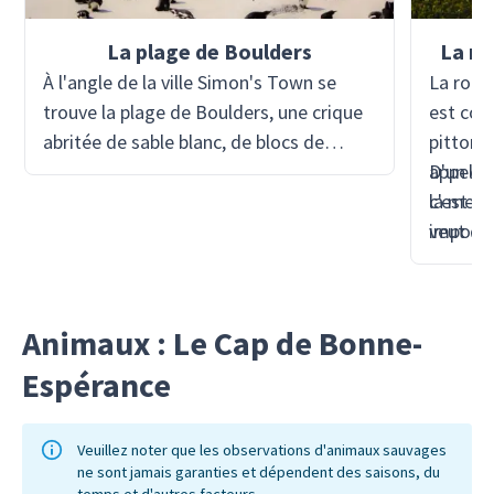
La plage de Boulders
La ro
À l'angle de la ville Simon's Town se
La rout
trouve la plage de Boulders, une crique
est conn
abritée de sable blanc, de blocs de
pittore
granit massifs et d'eau froide. La plage
appelé 
D'un côt
de Boulders est le foyer d'une colonie
c'est u
la mer 
de milliers de pingouins africains. Ici,
veut dé
imposan
vous les voyez vaquer à leurs
du Cap.
vous. Le
occupations quotidiennes : se nettoyer
route se
les plumes et se faire bronzer, garder
photogr
Animaux : Le Cap de Bonne-
leur nid, se dandiner sur le sable et
Espérance
glisser dans l'eau.
Veuillez noter que les observations d'animaux sauvages
ne sont jamais garanties et dépendent des saisons, du