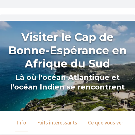
Visiter le Cap de
Bonne-Espérance en
Afrique du Sud
Là où l'océan Atlantique et
l'océan Indien se rencontrent
Info
Faits intéressants
Ce que vous verrez