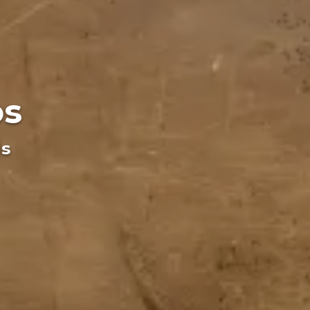
os
ls