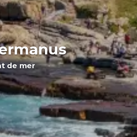
 Hermanus
nt de mer