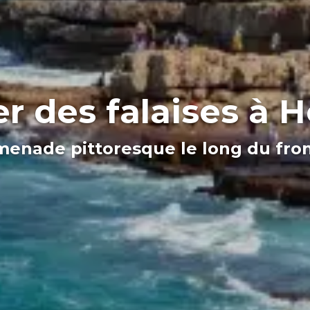
er des falaises à
enade pittoresque le long du fro