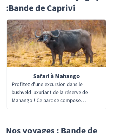
:Bande de Caprivi
Safari à Mahango
Profitez d'une excursion dans le
bushveld luxuriant de la réserve de
Mahango ! Ce parc se compose
principalement de deux parties : le
bushland qui se trouve à l'ouest, et le
"front d'eau" qui se trouve à l'est le long
Nos voyages : Bande de
de la rivière Okavango. Mahango abrite