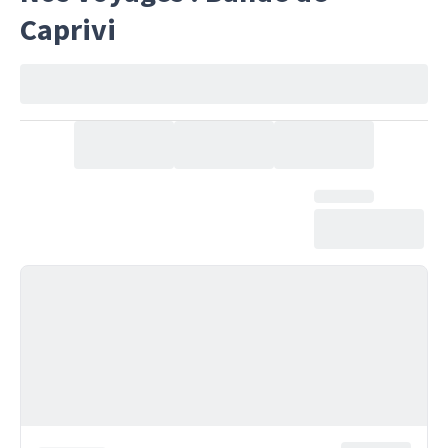
Caprivi
de nombreux animaux sauvages, alors
gardez vos jumelles et votre appareil
photo à portée de main ! Nous aurons
peut-être la chance d'apercevoir un
grand troupeau de buffles, certaines des
rares espèces d'antilopes qui vivent ici,
ou même des prédateurs comme les
lions.