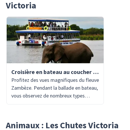
Victoria
Croisière en bateau au coucher du soleil sur le fleuve Zambèze
Profitez des vues magnifiques du fleuve
Zambèze. Pendant la ballade en bateau,
vous observez de nombreux types
d'animaux dans l'eau et le long des
berges. Vous disposez de boissons
locales à volonté et de quelques
Animaux : Les Chutes Victoria
collations savoureuses pendant que