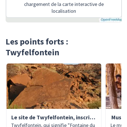
chargement de la carte interactive de
localisation
Les points forts :
Twyfelfontein
Le site de Twyfelfontein, inscrit au patrimoine mondial de l'UNESCO
Musée 
Twyfelfontein, qui signifie "Fontaine du
Le musé