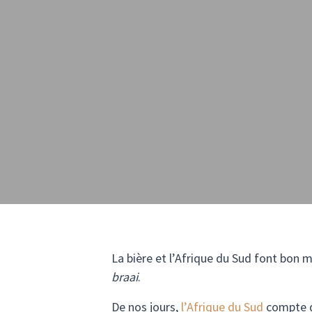
La bière et l’Afrique du Sud font bon 
braai
.
De nos jours,
l’Afrique du Sud
compte d