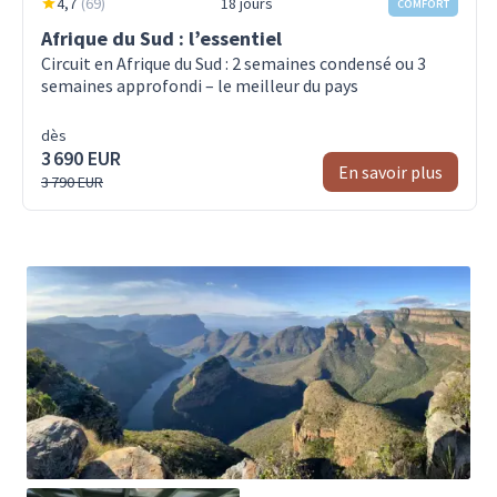
4,7
(
69
)
18 jours
COMFORT
Afrique du Sud : l’essentiel
Circuit en Afrique du Sud : 2 semaines condensé ou 3
semaines approfondi – le meilleur du pays
dès
3 690 EUR
En savoir plus
3 790 EUR