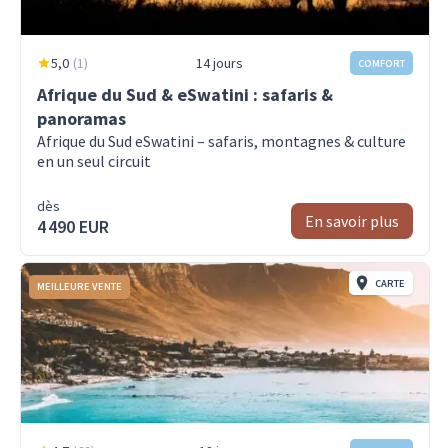
5,0
(
1
)
14 jours
COMFORT
Afrique du Sud & eSwatini : safaris &
panoramas
Afrique du Sud eSwatini – safaris, montagnes & culture
en un seul circuit
dès
En savoir plus
4 490 EUR
CARTE
MEILLEURE VENTE