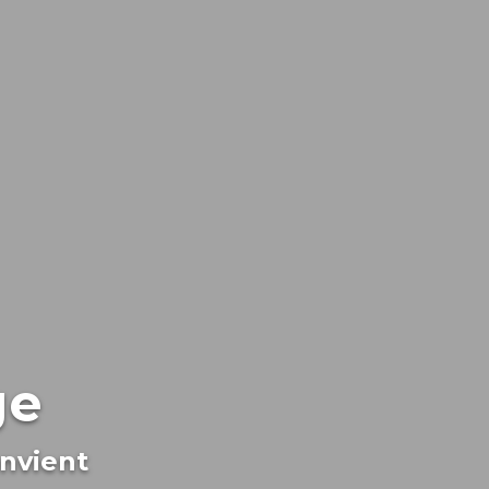
ge
onvient