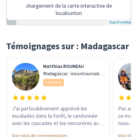
chargement de la carte interactive de
localisation
Témoignages sur : Madagascar
Matthias ROUNEAU
Madagascar : incontournables & trésors cachés
EXPLORER
J’ai particulièrement apprécié les
Pas asse
escalades dans la forêt, le randonnée
ce magni
avec les cascades et les rencontres avec
nous av
les lémuriens La compétence et la
en somm
Voir plus de commentaires
Voir plu