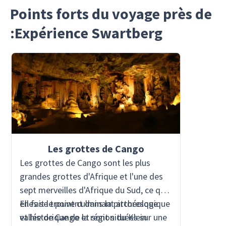
Points forts du voyage près de
:Expérience Swartberg
Les grottes de Cango
Les grottes de Cango sont les plus
grandes grottes d'Afrique et l'une des
sept merveilles d'Afrique du Sud, ce qui
en fait le point culminant archéologique
Elles se trouvent dans la pittoresque
et historique de la région du Klein
vallée de Cango et sont situées sur une