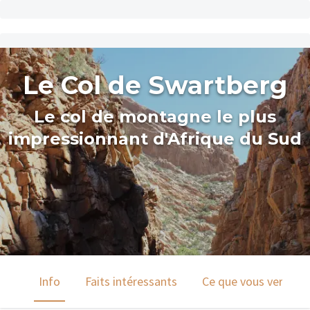
Le Col de Swartberg
Le col de montagne le plus
impressionnant d'Afrique du Sud
Info
Faits intéressants
Ce que vous verrez