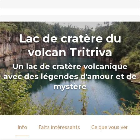
Lac de cratère du
volcan Tritriva
Un lac de cratère volcanique
avec des légendes d'amour et de
mystère
Info
Faits intéressants
Ce que vous verrez