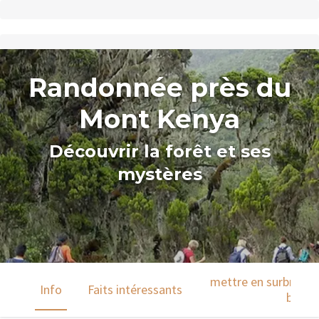
Randonnée près du
Mont Kenya
Découvrir la forêt et ses
mystères
mettre en surbrillanc
Info
Faits intéressants
barre