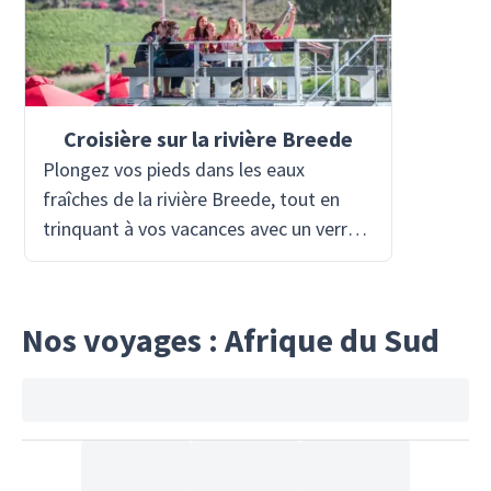
Croisière sur la rivière Breede
Plongez vos pieds dans les eaux
fraîches de la rivière Breede, tout en
trinquant à vos vacances avec un verre
de vin à bord d'un élégant bateau fluvial
à fond plat. Laissez-vous porter le long
de la rivière, flanquée de Yellowwoods
Nos voyages : Afrique du Sud
et d'oliviers sauvages indigènes, où
vivent de nombreuses espèces
d'oiseaux, pour une expérience de
détente au fil de l'eau.