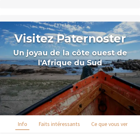
Visitez Paternoster
Un joyau de la côte ouest de
l'Afrique du Sud
Info
Faits intéressants
Ce que vous verrez