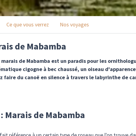
Ce que vous verrez
Nos voyages
arais de Mabamba
 le marais de Mabamba est un paradis pour les ornithologue
lématique cigogne à bec chaussé, un oiseau d'apparence
z faire du canoë en silence à travers le labyrinthe de c
r : Marais de Mabamba
it référence à un certain type de roseau que l'on trouve da