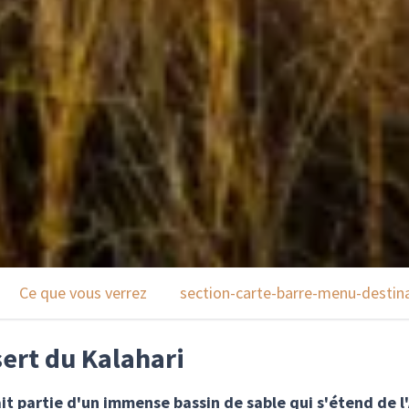
Ce que vous verrez
section-carte-barre-menu-destin
sert du Kalahari
it partie d'un immense bassin de sable qui s'étend de l'