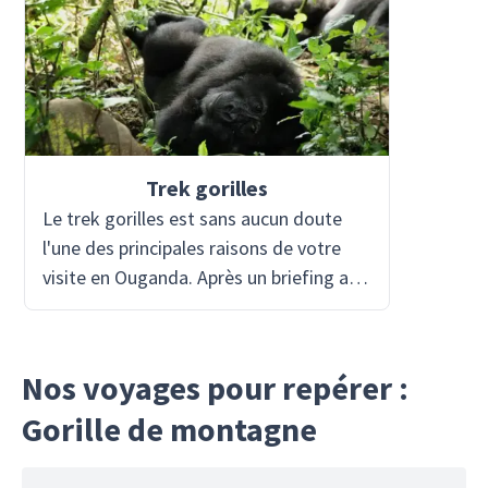
Trek gorilles
Le trek gorilles est sans aucun doute
l'une des principales raisons de votre
visite en Ouganda. Après un briefing au
siège du parc, vous embarquez pour une
randonnée dans la jungle avec votre
guide et rangers. Chaque groupe se voit
Nos voyages pour repérer :
attribuer une famille de gorilles, et la
Gorille de montagne
durée et la difficulté de la randonnée
peuvent varier en fonction de
l'emplacement des gorilles